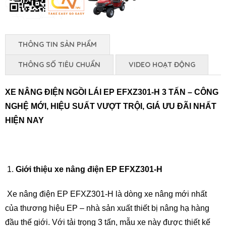
THÔNG TIN SẢN PHẨM
THÔNG SỐ TIÊU CHUẨN
VIDEO HOẠT ĐỘNG
XE NÂNG ĐIỆN NGỒI LÁI EP EFXZ301-H 3 TẤN – CÔNG
NGHỆ MỚI, HIỆU SUẤT VƯỢT TRỘI, GIÁ ƯU ĐÃI NHẤT
HIỆN NAY
Giới thiệu xe nâng điện EP EFXZ301-H
Xe nâng điện EP EFXZ301-H là dòng xe nâng mới nhất
của thương hiệu EP – nhà sản xuất thiết bị nâng hạ hàng
đầu thế giới. Với tải trọng 3 tấn, mẫu xe này được thiết kế