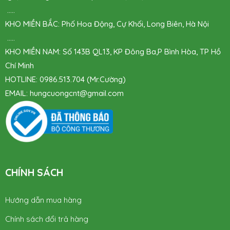
.....
KHO MIỀN BẮC: Phố Hoa Động, Cự Khối, Long Biên, Hà Nội
.....
KHO MIỀN NAM: Số 143B QL13, KP Đông Ba,P Bình Hòa, TP Hồ
Chí Minh
HOTLINE: 0986.513.704 (Mr.Cường)
EMAIL:
hungcuongcnt
@gmail.com
CHÍNH SÁCH
Hướng dẫn mua hàng
Chính sách đổi trả hàng