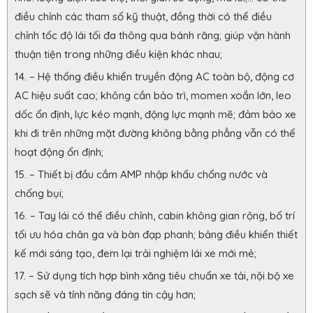
điều chỉnh các tham số kỹ thuật, đồng thời có thể điều
chỉnh tốc độ lái tối đa thông qua bánh răng; giúp vận hành
thuận tiện trong những điều kiện khác nhau;
– Hệ thống điều khiển truyền động AC toàn bộ, động cơ
AC hiệu suất cao; không cần bảo trì, momen xoắn lớn, leo
dốc ổn định, lực kéo mạnh, động lực mạnh mẽ; đảm bảo xe
khi đi trên những mặt đường không bằng phẳng vẫn có thể
hoạt động ổn định;
– Thiết bị đầu cắm AMP nhập khẩu chống nước và
chống bụi;
– Tay lái có thể điều chỉnh, cabin không gian rộng, bố trí
tối ưu hóa chân ga và bàn đạp phanh; bảng điều khiển thiết
kế mới sáng tạo, đem lại trải nghiệm lái xe mới mẻ;
– Sử dụng tích hợp bình xăng tiêu chuẩn xe tải, nội bộ xe
sạch sẽ và tính năng đáng tin cậy hơn;