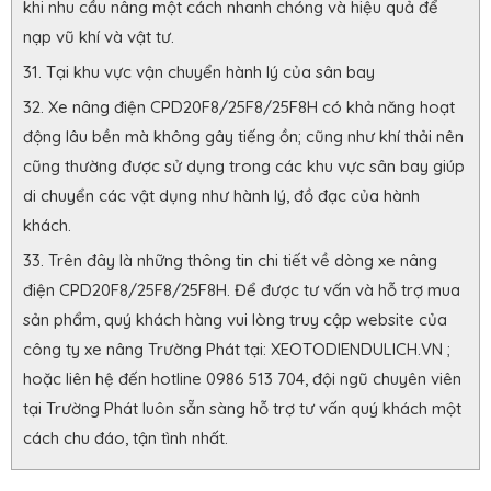
khi nhu cầu nâng một cách nhanh chóng và hiệu quả để
nạp vũ khí và vật tư.
Tại khu vực vận chuyển hành lý của sân bay
Xe nâng điện CPD20F8/25F8/25F8H có khả năng hoạt
động lâu bền mà không gây tiếng ồn; cũng như khí thải nên
cũng thường được sử dụng trong các khu vực sân bay giúp
di chuyển các vật dụng như hành lý, đồ đạc của hành
khách.
Trên đây là những thông tin chi tiết về dòng xe nâng
điện CPD20F8/25F8/25F8H. Để được tư vấn và hỗ trợ mua
sản phẩm, quý khách hàng vui lòng truy cập website của
công ty xe nâng Trường Phát tại: XEOTODIENDULICH.VN ;
hoặc liên hệ đến hotline 0986 513 704, đội ngũ chuyên viên
tại Trường Phát luôn sẵn sàng hỗ trợ tư vấn quý khách một
cách chu đáo, tận tình nhất.