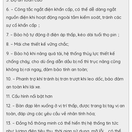
– Công tắc ngắt điện khẩn cấp, có thể dễ dàng ngắt
nguồn điện khi hoạt động ngoài tầm kiểm soát, tránh các
sự cố khẩn cấp；
– Bảo hộ tự động ở điện áp thấp, kéo dài tuổi thọ pin；
– Mái che thiết kế vững chắc;
– Bảo hộ khi nâng quá tải, hệ thống thủy lực thiết kế
chống cháy; cho dù ống dẫn dầu bị nổ thì trục nâng cũng
không bị rơi ngay, đảm bảo tính an toàn;
– Phanh trợ khí tránh bị trơn trượt khi leo dốc, bảo đảm
an toàn khi lái xe.
Cấu hình nổi bật hơn
– Bàn đạp lên xuống ở vị trí thấp, được trang bị tay vị an
toàn, đáp ứng các yêu cầu về nhân tính hóa;
– Đồng hồ thông minh có thể hiển thị hệ thống tin tức
như: lượng điện tiêu thụ, thời gian sử dụng, mã lỗi;… có thể