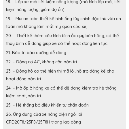
– Lốp xe mới tiết kiệm năng lượng (mô hình lốp mới, tiết
kiệm năng lượng, giảm độ ồn)
– Mui an toàn thiết kế hình ống tùy chỉnh đặc thù vừa an
toàn mà không làm mất mỹ quan của xe;
– Thiết kế thêm cấu hình bình ắc quy bên hông, có thể
thay bình dễ dàng giúp xe có thể hoạt động liên tục.
Bảo trì bảo dưỡng dễ dàng
– Động cơ AC, không cần bảo trì.
– Đồng hồ có thể hiển thị mã lỗi, hỗ trợ đáng kể cho
hoạt động bảo trì.
– Mở ốp ở hông xe có thể dễ dàng kiểm tra hệ thống
kiểm soát, bảo trì.
– Hệ thống bộ điều khiển tự chẩn đoán.
Ứng dụng của xe nâng điện ngồi lái
CPD20F8/25F8/25F8H trong lao động