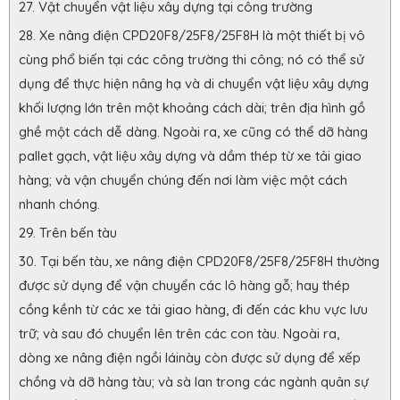
Vật chuyển vật liệu xây dựng tại công trường
Xe nâng điện CPD20F8/25F8/25F8H là một thiết bị vô
cùng phổ biến tại các công trường thi công; nó có thể sử
dụng để thực hiện nâng hạ và di chuyển vật liệu xây dựng
khối lượng lớn trên một khoảng cách dài; trên địa hình gồ
ghề một cách dễ dàng. Ngoài ra, xe cũng có thể dỡ hàng
pallet gạch, vật liệu xây dựng và dầm thép từ xe tải giao
hàng; và vận chuyển chúng đến nơi làm việc một cách
nhanh chóng.
Trên bến tàu
Tại bến tàu, xe nâng điện CPD20F8/25F8/25F8H thường
được sử dụng để vận chuyển các lô hàng gỗ; hay thép
cồng kềnh từ các xe tải giao hàng, đi đến các khu vực lưu
trữ; và sau đó chuyển lên trên các con tàu. Ngoài ra,
dòng xe nâng điện ngồi láinày còn được sử dụng để xếp
chồng và dỡ hàng tàu; và sà lan trong các ngành quân sự