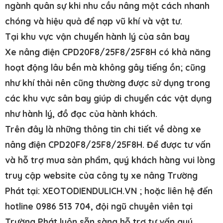
ngành quân sự khi nhu cầu nâng một cách nhanh
chóng và hiệu quả để nạp vũ khí và vật tư.
Tại khu vực vận chuyển hành lý của sân bay
Xe nâng điện CPD20F8/25F8/25F8H có khả năng
hoạt động lâu bền mà không gây tiếng ồn; cũng
như khí thải nên cũng thường được sử dụng trong
các khu vực sân bay giúp di chuyển các vật dụng
như hành lý, đồ đạc của hành khách.
Trên đây là những thông tin chi tiết về dòng xe
nâng điện CPD20F8/25F8/25F8H. Để được tư vấn
và hỗ trợ mua sản phẩm, quý khách hàng vui lòng
truy cập website của công ty xe nâng Trường
Phát tại:
X
EOTODIENDULICH.VN ; hoặc liên hệ đến
hotline 0986 513 704, đội ngũ chuyên viên tại
Trường Phát luôn sẵn sàng hỗ trợ tư vấn quý